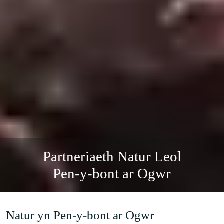
Partneriaeth Natur Leol
Pen-y-bont ar Ogwr
Natur yn Pen-y-bont ar Ogwr