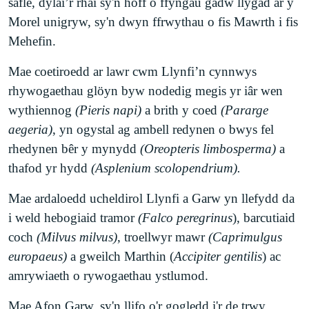
effeithiau cadarnhaol clir mae ailgylchu, codi
safle, dylai’r rhai sy'n hoff o ffyngau gadw llygad ar y
Cynffig, sef y corff naturiol mwyaf o ddŵr croyw
blychau nythu a defnyddio plaladdwyr cyn lleied â
Morel unigryw, sy'n dwyn ffrwythau o fis Mawrth i fis
yn y De. Mae'n un o'r ychydig safleoedd yn
phosibl.
Mehefin.
Ewrop lle gellir gweld tegeirian y fign galchog
(
Liparis loeselii
) sydd mewn perygl. Mae hefyd yn
Addysgu
Mae coetiroedd ar lawr cwm Llynfi’n cynnwys
un o'r unig lefydd yn y DU y gellir gweld aderyn
Y cam cyntaf yn aml tuag at helpu natur yw dysgu
rhywogaethau glöyn byw nodedig megis yr iâr wen
y bwn (
Botaurus stellaris
) yn ystod y gaeaf.
mwy amdano, felly mae'r dudalen hon yn gam
wythiennog
(Pieris napi)
a brith y coed
(Pararge
Gallwch weld y cwtiaid aur, hwyaid copog a
cyntaf gwych. Mae Partneriaeth Pen-y-bont ar
aegeria)
, yn ogystal ag ambell redynen o bwys fel
hwyaid pengoch o'r cuddfannau adar sy'n edrych
Ogwr yn trefnu ac yn hyrwyddo sgyrsiau a
rhedynen bêr y mynydd
(Oreopteris limbosperma)
a
dros y pwll.
gweithdai ar gamau natur effeithiol gan ei
thafod yr hydd
(Asplenium scolopendrium).
bartneriaid yn rheolaidd. Ffordd arall o gael effaith
Mae
Gwarchodfa
Natur Genedlaethol Twyni
Mae ardaloedd ucheldirol Llynfi a Garw yn llefydd da
gadarnhaol yw trwy fynychu sgyrsiau o'r fath neu
Merthyr Mawr
yn gartref i'r twyni uchaf yng
i weld hebogiaid tramor
(Falco peregrinus
), barcutiaid
rannu eich gwybodaeth eich hun.
Nghymru gyfan, a'r uchaf ond un yn Ewrop, a
coch
(Milvus milvus)
, troellwyr mawr
(Caprimulgus
elwir yn 'Big Dipper'. Mae'r cyfuniad o glogwyni
europaeus)
a gweilch Marthin (
Accipiter gentilis
) ac
calchfaen hynafol a gorchudd o dywod yn creu
amrywiaeth o rywogaethau ystlumod.
swbstrad daearegol unigryw sy'n cynnal cyfoeth o
Mae Afon Garw, sy'n llifo o'r gogledd i'r de trwy