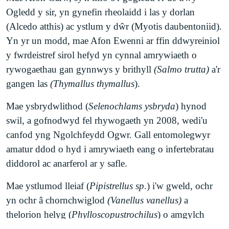
blanhigion, pryfed a ffyngau anarferol. Mae'r
Ogledd y sir, yn gynefin rheolaidd i las y dorlan
safle'n gartref i degeirianau prin fel caldrist y gors
(Alcedo atthis) ac ystlum y dŵr (Myotis daubentoniid).
(Epipactis palustris
), ffyngau diddorol Morel a
Yn yr un modd, mae Afon Ewenni ar ffin ddwyreiniol
Helvella ac infertebratau sydd dan fygythiad fel
y fwrdeistref sirol hefyd yn cynnal amrywiaeth o
gwenynen y gwcw (
Coelioxys mandibularis
).
rywogaethau gan gynnwys y brithyll
(Salmo trutta)
a'r
Mae
Gwarchodfa
Natur Parc Slip
yn cynnwys
gangen las
(Thymallus thymallus
).
brithwaith o gynefin amrywiol gan gynnwys
Mae ysbrydwlithod (
Selenochlams ysbryda
) hynod
glaswelltir, coetir, gwlyptiroedd a llynnoedd dŵr
swil, a gofnodwyd fel rhywogaeth yn 2008, wedi'u
croyw. Mae'r dylluan frech
(Strix aluco),
llygoden
canfod yng Ngolchfeydd Ogwr. Gall entomolegwyr
y coed
(Apodemus sylvaticus),
cnocell werdd
amatur ddod o hyd i amrywiaeth eang o infertebratau
(Picus viridis),
cornchwiglen
(Vanellinae
) a'r
diddorol ac anarferol ar y safle.
rhegen dŵr (
Rallus aquaticus
) oll i’w gweld ar y
safle hwn. Mae gan Barc Slip gasgliad da o
Mae ystlumod lleiaf (
Pipistrellus sp
.) i'w gweld, ochr
amffibiaid hefyd, gan gynnwys y fadfall gribog
yn ochr â chornchwiglod
(Vanellus vanellus)
a
(
Triturus cristatus
). Yn yr haf, gellir gweld llygad
thelorion helyg (
Phylloscopustrochilus
) o amgylch
llo mawr
(Leucanthemum vulgare
), gorudd
glaswelltiroedd Betws.