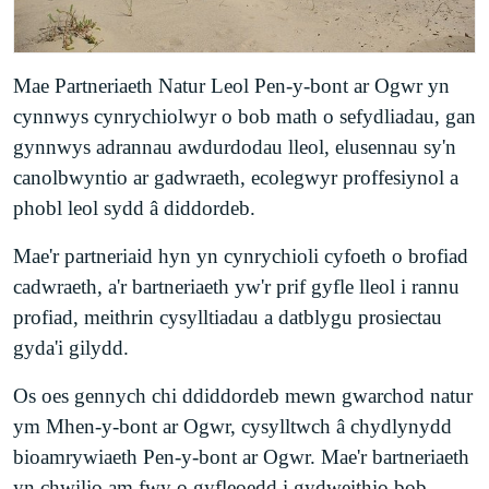
Mae Partneriaeth Natur Leol Pen-y-bont ar Ogwr yn
cynnwys cynrychiolwyr o bob math o sefydliadau, gan
gynnwys adrannau awdurdodau lleol, elusennau sy'n
canolbwyntio ar gadwraeth, ecolegwyr proffesiynol a
phobl leol sydd â diddordeb.
Mae'r partneriaid hyn yn cynrychioli cyfoeth o brofiad
cadwraeth, a'r bartneriaeth yw'r prif gyfle lleol i rannu
profiad, meithrin cysylltiadau a datblygu prosiectau
gyda'i gilydd.
Os oes gennych chi ddiddordeb mewn gwarchod natur
ym Mhen-y-bont ar Ogwr, cysylltwch â chydlynydd
bioamrywiaeth Pen-y-bont ar Ogwr. Mae'r bartneriaeth
yn chwilio am fwy o gyfleoedd i gydweithio bob