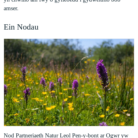
amser.
Ein Nodau
Nod Partneriaeth Natur Leol Pen-y-bont ar Ogwr yw