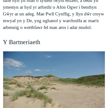
safle hyn yn rhan o system twyni enfawr, a oedd yn
ymestyn ar hyd yr arfordir o Afon Ogwr i benrhyn
Gŵyr ar un adeg. Mae Pwll Cynffig, y llyn dŵr croyw
mwyaf yn y De, yng nghanol y warchodfa ac mae'n
arbennig o werthfawr fel man aros i adar mudol.
Y Bartneriaeth