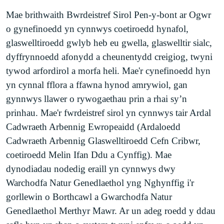
Mae brithwaith Bwrdeistref Sirol Pen-y-bont ar Ogwr
o gynefinoedd yn cynnwys coetiroedd hynafol,
glaswelltiroedd gwlyb heb eu gwella, glaswelltir sialc,
dyffrynnoedd afonydd a cheunentydd creigiog, twyni
tywod arfordirol a morfa heli. Mae'r cynefinoedd hyn
yn cynnal fflora a ffawna hynod amrywiol, gan
gynnwys llawer o rywogaethau prin a rhai sy’n
prinhau. Mae'r fwrdeistref sirol yn cynnwys tair Ardal
Cadwraeth Arbennig Ewropeaidd (Ardaloedd
Cadwraeth Arbennig Glaswelltiroedd Cefn Cribwr,
coetiroedd Melin Ifan Ddu a Cynffig). Mae
dynodiadau nodedig eraill yn cynnwys dwy
Warchodfa Natur Genedlaethol yng Nghynffig i'r
gorllewin o Borthcawl a Gwarchodfa Natur
Genedlaethol Merthyr Mawr. Ar un adeg roedd y ddau