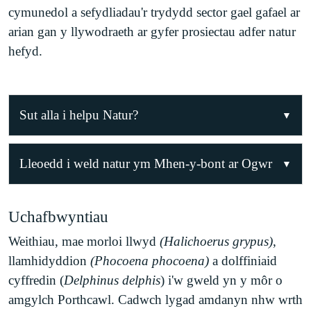
cymunedol a sefydliadau'r trydydd sector gael gafael ar
arian gan y llywodraeth ar gyfer prosiectau adfer natur
hefyd.
Sut alla i helpu Natur?
Ymunwch â Phartneriaeth Natur Leol Pen-y-
Lleoedd i weld natur ym Mhen-y-bont ar Ogwr
bont ar Ogwr!
Mae natur o'n cwmpas ym mhobman a gallwn ei
Mae Partneriaeth Pen-y-bont ar Ogwr yn trefnu
Uchafbwyntiau
werthfawrogi ym mhob lliw a llun. Fodd bynnag,
prosiectau adfer natur, cyfleoedd hyfforddi a
Weithiau, mae morloi llwyd
(Halichoerus grypus)
,
mae rhai ardaloedd yn y sir sy'n gartref i
diwrnodau gwirfoddoli yn rheolaidd sy'n rhad ac
llamhidyddion
(Phocoena phocoena)
a dolffiniaid
gynefinoedd a chyfoeth rhywogaethau arbennig o
am ddim ac yn agored i unrhyw un yn y sir. Os
cyffredin (
Delphinus
delphis
) i'w gweld yn y môr o
arwyddocaol ac felly o bwysigrwydd arbennig i
oes gennych unrhyw syniadau ar gyfer cadwraeth
amgylch Porthcawl. Cadwch lygad amdanyn nhw wrth
fywyd gwyllt. Dim ond blas o'r safleoedd sydd ar
natur neu os hoffech gymryd rhan mewn