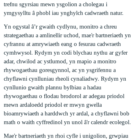
trefnu sgyrsiau mewn ysgolion a cholegau i
ymgysylltu â phobl iau ynghylch cadwraeth natur.
Yn ogystal â’r gwaith cydlynu, monitro a chreu
strategaethau a amlinellir uchod, mae'r bartneriaeth yn
cyfrannu at amrywiaeth eang o fesurau cadwraeth
cymhwysol. Rydym yn codi blychau nythu ar gyfer
adar, chwilod ac ystlumod, yn mapio a monitro
rhywogaethau goresgynnol, ac yn ysgrifennu a
chyflawni cynlluniau rheoli cynaliadwy. Rydym yn
cynllunio gwaith plannu bylbiau a hadau
rhywogaethau o flodau brodorol ar adegau priodol
mewn ardaloedd priodol er mwyn gwella
bioamrywiaeth a harddwch yr ardal, a chyflawni bob
math o waith cyffredinol yn unol â'r calendr ecolegol.
Mae'r bartneriaeth yn rhoi cyfle i unigolion, grwpiau