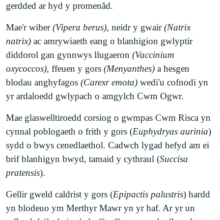
gerdded ar hyd y promenâd.
agor i'r cyhoedd yw'r canlynol ac sy'n darparu lle i
prosiectau sy'n bodoli'n barod, cysylltwch â ni.
fwynhau natur ym mwrdeistref sirol Pen-y-bont ar
Hoffem glywed gennych hefyd os ydych chi am
Mae'r wiber
(Vipera berus),
neidr y gwair
(Natrix
Ogwr
:
ddysgu mwy am fyd natur ym Mhen-y-bont ar
natrix)
ac amrywiaeth eang o blanhigion gwlyptir
Ogwr.
diddorol gan gynnwys llugaeron
(Vaccinium
Mae
Golchfeydd Ogwr
yn gartref i lawer o
oxycoccos)
, ffeuen y gors
(Menyanthes)
a hesgen
rywogaethau infertebratau prin rwbel glofeydd, fel
Gweithredu
blodau anghyfagos
(Carexr emota)
wedi'u cofnodi yn
yr ysbrydwlithen ac amryw o rywogaethau
Gallwch helpu drwy gyflwyno egwyddorion
yr ardaloedd gwlypach o amgylch Cwm Ogwr.
nadroedd miltroed prin. Mae'r gardwenynen frown
ecolegol cyfrifol i'ch bywyd eich hun. Mae'r ardd
(Bombus humilis
) wedi'i chofnodi ar y safle hefyd.
yn lle da i ddechrau arni. Mae sawl adnodd ar
Mae glaswelltiroedd corsiog o gwmpas Cwm Risca yn
Mae'r safle'n gynefin pwysig i goch y berllan
arddio ar gyfer gwella bioamrywiaeth. Er
cynnal poblogaeth o frith y gors (
Euphydryas aurinia
)
(Pyrrhula pyrrhula
) a'r ystlum pedol
enghraifft, mae Mai Di-dor yn fenter boblogaidd a
sydd o bwys cenedlaethol. Cadwch lygad hefyd am ei
(
Rhinolophus
). Mae'r safle’n dyst i werth y
hawdd i gychwyn arni er mwyn helpu bywyd
brif blanhigyn bwyd, tamaid y cythraul (
Succisa
Bartneriaeth Natur Leol hefyd, ar ôl sicrhau cyllid
gwyllt lleol. Yn gyffredinol, mae cynnal gardd o
pratensis
).
drwy Leoedd Lleol ar gyfer Natur yn 2020.
lystyfiant brodorol gyda chyfoeth o
rywogaethau’n ffordd dda o gael effaith
Gellir gweld caldrist y gors (
Epipactis palustris
) hardd
Mae
Gwarchodfa
Natur Genedlaethol Twyni
gadarnhaol. Ymhlith y camau eraill sy'n cael
yn blodeuo ym Merthyr Mawr yn yr haf. Ar yr un
Cynffig
yn cynnwys system dwyni enfawr a Phwll