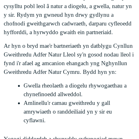
cysylltu pobl leol â natur a diogelu, a gwella, natur yn
y sir. Rydym yn gwneud hyn drwy gydlynu a
chofnodi gweithgarwch cadwraeth, darparu cyfleoedd
hyfforddi, a hyrwyddo gwaith ein partneriaid.
Ar hyn o bryd mae'r bartneriaeth yn datblygu Cynllun
Gweithredu Adfer Natur Lleol sy'n gosod nodau lleol i
fynd i'r afael ag amcanion ehangach yng Nghynllun
Gweithredu Adfer Natur Cymru. Bydd hyn yn:
Gwella rheolaeth a diogelu rhywogaethau a
chynefinoedd allweddol.
Amlinellu'r camau gweithredu y gall
amrywiaeth o randdeiliaid yn y sir eu
cyflawni.
Ysgogi diddordeb a chynyddu cyfranogiad mewn