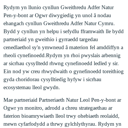
Rydym yn llunio cynllun Gweithredu Adfer Natur
Pen-y-bont ar Ogwr diwygiedig yn unol â nodau
ehangach cynllun Gweithredu Adfer Natur Cymru.
Bydd y cynllun yn helpu i sefydlu fframwaith lle bydd
partneriaid yn gweithio i gyrraedd targedau
cenedlaethol sy'n ymwneud â materion fel amddiffyn a
rheoli cynefinoedd.Rydym yn rhoi pwyslais arbennig
ar sicrhau cysylltedd rhwng cynefinoedd ledled y sir.
Ein nod yw creu rhwydwaith o gynefinoedd toreithiog
gyda choridorau cysylltiedig hyfyw i sicrhau
ecosystemau lleol gwydn.
Mae partneriaid Partneriaeth Natur Leol Pen-y-bont ar
Ogwr yn monitro, adrodd a chreu strategaethau ar
faterion bioamrywiaeth lleol trwy ohebiaeth reolaidd,
mewn cyfarfodydd a thrwy gylchlythyrau. Rydym yn