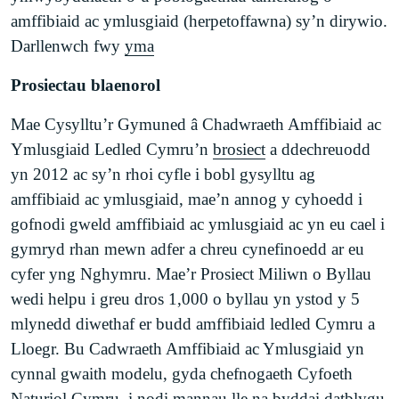
amffibiaid ac ymlusgiaid (herpetoffawna) sy’n dirywio.
Darllenwch fwy
yma
Prosiectau blaenorol
Mae Cysylltu’r Gymuned â Chadwraeth Amffibiaid ac
Ymlusgiaid Ledled Cymru’n
brosiect
a ddechreuodd
yn 2012 ac sy’n rhoi cyfle i bobl gysylltu ag
amffibiaid ac ymlusgiaid, mae’n annog y cyhoedd i
gofnodi gweld amffibiaid ac ymlusgiaid ac yn eu cael i
gymryd rhan mewn adfer a chreu cynefinoedd ar eu
cyfer yng Nghymru. Mae’r Prosiect Miliwn o Byllau
wedi helpu i greu dros 1,000 o byllau yn ystod y 5
mlynedd diwethaf er budd amffibiaid ledled Cymru a
Lloegr. Bu Cadwraeth Amffibiaid ac Ymlusgiaid yn
cynnal gwaith modelu, gyda chefnogaeth Cyfoeth
Naturiol Cymru, i nodi mannau lle na byddai datblygu