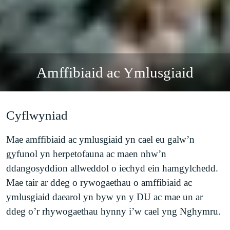
Amffibiaid ac Ymlusgiaid
Cyflwyniad
Mae amffibiaid ac ymlusgiaid yn cael eu galw’n
gyfunol yn herpetofauna ac maen nhw’n
ddangosyddion allweddol o iechyd ein hamgylchedd.
Mae tair ar ddeg o rywogaethau o amffibiaid ac
ymlusgiaid daearol yn byw yn y DU ac mae un ar
ddeg o’r rhywogaethau hynny i’w cael yng Nghymru.