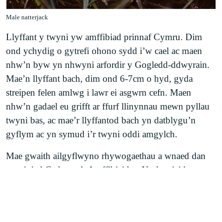
Male natterjack
Llyffant y twyni yw amffibiad prinnaf Cymru. Dim
ond ychydig o gytrefi ohono sydd i’w cael ac maen
nhw’n byw yn nhwyni arfordir y Gogledd-ddwyrain.
Mae’n llyffant bach, dim ond 6-7cm o hyd, gyda
streipen felen amlwg i lawr ei asgwrn cefn. Maen
nhw’n gadael eu grifft ar ffurf llinynnau mewn pyllau
twyni bas, ac mae’r llyffantod bach yn datblygu’n
gyflym ac yn symud i’r twyni oddi amgylch.
Mae gwaith ailgyflwyno rhywogaethau a wnaed dan
arweiniad Cadwraeth Amffibiaid ac Ymlusgiaid mewn
partneriaeth â CNC, Awdurdodau Lleol a rheolwyr tir
eraill wedi adfer llyffant y twyni a madfall y tywod i
lawer o’u cynefinoedd blaenorol ac yn bwrw ymlaen â