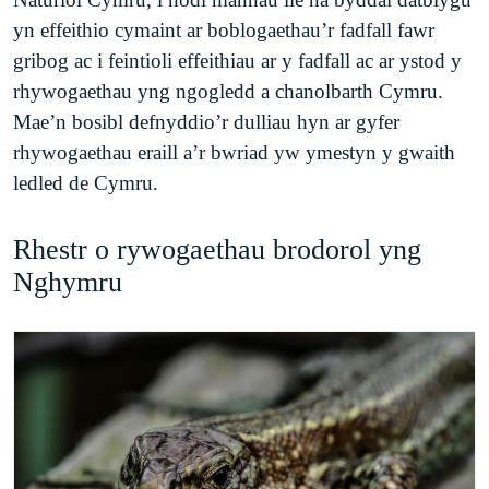
yn effeithio cymaint ar boblogaethau’r fadfall fawr
gribog ac i feintioli effeithiau ar y fadfall ac ar ystod y
rhywogaethau yng ngogledd a chanolbarth Cymru.
Mae’n bosibl defnyddio’r dulliau hyn ar gyfer
rhywogaethau eraill a’r bwriad yw ymestyn y gwaith
ledled de Cymru.
Rhestr o rywogaethau brodorol yng
Nghymru