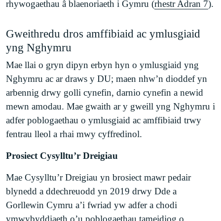
rhywogaethau â blaenoriaeth i Gymru (
rhestr Adran 7
).
Gweithredu dros amffibiaid ac ymlusgiaid
yng Nghymru
Mae llai o gryn dipyn erbyn hyn o ymlusgiaid yng
Nghymru ac ar draws y DU; maen nhw’n dioddef yn
arbennig drwy golli cynefin, darnio cynefin a newid
mewn amodau. Mae gwaith ar y gweill yng Nghymru i
adfer poblogaethau o ymlusgiaid ac amffibiaid trwy
fentrau lleol a rhai mwy cyffredinol.
Prosiect Cysylltu’r Dreigiau
Mae Cysylltu’r Dreigiau yn brosiect mawr pedair
blynedd a ddechreuodd yn 2019 drwy Dde a
Gorllewin Cymru a’i fwriad yw adfer a chodi
ymwybyddiaeth o’u poblogaethau tameidiog o