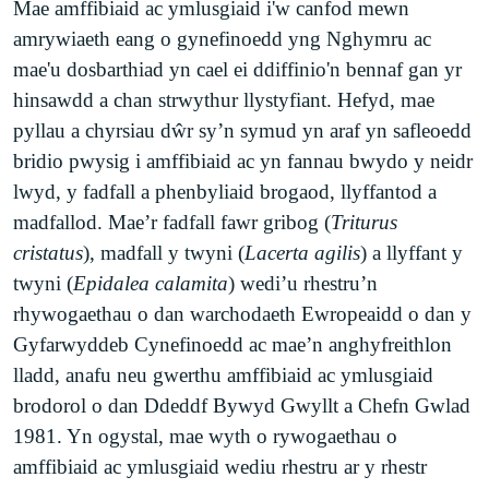
Mae amffibiaid ac ymlusgiaid i'w canfod mewn
amrywiaeth eang o gynefinoedd yng Nghymru ac
mae'u dosbarthiad yn cael ei ddiffinio'n bennaf gan yr
hinsawdd a chan strwythur llystyfiant. Hefyd, mae
pyllau a chyrsiau dŵr sy’n symud yn araf yn safleoedd
bridio pwysig i amffibiaid ac yn fannau bwydo y neidr
lwyd, y fadfall a phenbyliaid brogaod, llyffantod a
madfallod. Mae’r fadfall fawr gribog (
Triturus
cristatus
), madfall y twyni (
Lacerta agilis
) a llyffant y
twyni (
Epidalea calamita
) wedi’u rhestru’n
rhywogaethau o dan warchodaeth Ewropeaidd o dan y
Gyfarwyddeb Cynefinoedd ac mae’n anghyfreithlon
lladd, anafu neu gwerthu amffibiaid ac ymlusgiaid
brodorol o dan Ddeddf Bywyd Gwyllt a Chefn Gwlad
1981. Yn ogystal, mae wyth o rywogaethau o
amffibiaid ac ymlusgiaid wediu rhestru ar y rhestr