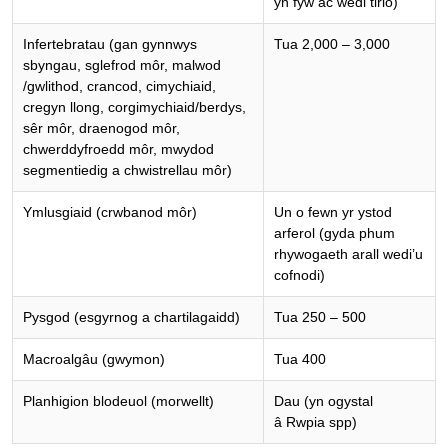
yn fyw ac wedi tirio)
Infertebratau (gan gynnwys
Tua 2,000 – 3,000
sbyngau, sglefrod môr, malwod
/gwlithod, crancod, cimychiaid,
cregyn llong, corgimychiaid/berdys,
sêr môr, draenogod môr,
chwerddyfroedd môr, mwydod
segmentiedig a chwistrellau môr)
Ymlusgiaid (crwbanod môr)
Un o fewn yr ystod
arferol (gyda phum
rhywogaeth arall wedi’u
cofnodi)
Pysgod (esgyrnog a chartilagaidd)
Tua 250 – 500
Macroalgâu (gwymon)
Tua 400
Planhigion blodeuol (morwellt)
Dau (yn ogystal
â Rwpia spp)