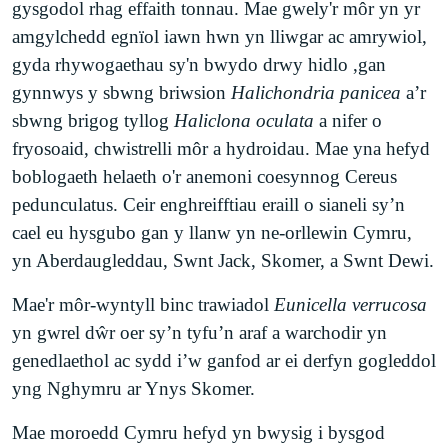
gysgodol rhag effaith tonnau. Mae gwely'r môr yn yr
amgylchedd egnïol iawn hwn yn lliwgar ac amrywiol,
gyda rhywogaethau sy'n bwydo drwy hidlo ,gan
gynnwys y sbwng briwsion
Halichondria panicea
a’r
sbwng brigog tyllog
Haliclona oculata
a nifer o
fryosoaid, chwistrelli môr a hydroidau. Mae yna hefyd
boblogaeth helaeth o'r anemoni coesynnog Cereus
pedunculatus. Ceir enghreifftiau eraill o sianeli sy’n
cael eu hysgubo gan y llanw yn ne-orllewin Cymru,
yn Aberdaugleddau, Swnt Jack, Skomer, a Swnt Dewi.
Mae'r môr-wyntyll binc trawiadol
Eunicella verrucosa
yn gwrel dŵr oer sy’n tyfu’n araf a warchodir yn
genedlaethol ac sydd i’w ganfod ar ei derfyn gogleddol
yng Nghymru ar Ynys Skomer.
Mae moroedd Cymru hefyd yn bwysig i bysgod