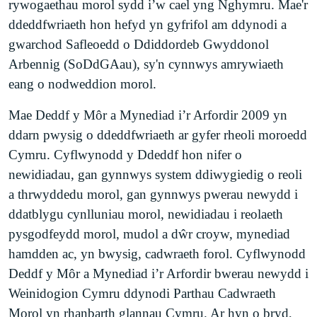
rywogaethau morol sydd i’w cael yng Nghymru. Mae'r
ddeddfwriaeth hon hefyd yn gyfrifol am ddynodi a
gwarchod Safleoedd o Ddiddordeb Gwyddonol
Arbennig (SoDdGAau), sy'n cynnwys amrywiaeth
eang o nodweddion morol.
Mae Deddf y Môr a Mynediad i’r Arfordir 2009 yn
ddarn pwysig o ddeddfwriaeth ar gyfer rheoli moroedd
Cymru. Cyflwynodd y Ddeddf hon nifer o
newidiadau, gan gynnwys system ddiwygiedig o reoli
a thrwyddedu morol, gan gynnwys pwerau newydd i
ddatblygu cynlluniau morol, newidiadau i reolaeth
pysgodfeydd morol, mudol a dŵr croyw, mynediad
hamdden ac, yn bwysig, cadwraeth forol. Cyflwynodd
Deddf y Môr a Mynediad i’r Arfordir bwerau newydd i
Weinidogion Cymru ddynodi Parthau Cadwraeth
Morol yn rhanbarth glannau Cymru. Ar hyn o bryd,