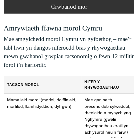
Crwbanod mor
Amrywiaeth ffawna morol Cymru
Mae amgylchedd morol Cymru yn gyfoethog – mae’r
tabl hwn yn dangos niferoedd bras y rhywogaethau
mewn gwahanol grwpiau tacsonomig o fewn 12 milltir
forol i’n harfordir.
NIFER Y
TACSON MOROL
RHYWOGAETHAU
Mamaliaid morol (morloi, dolffiniaid,
Mae gan saith
morfilod, llamhidyddion, dyfrgwn)
bresenoldeb sylweddol,
rheolaidd a mynych yng
Nghymru (gwelir
rhywogaethau eraill yn
achlysurol neu’n farw /