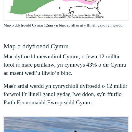
Map o ddyfroedd Cymru 12nm yn binc ac allan at y llinell ganol yn wyrdd
Map o ddyfroedd Cymru
Mae dyfroedd mewndirol Cymru, o fewn 12 milltir
forol i'r marc penllanw, yn cynnwys 43% o dir Cymru
ac maent wedi’u lliwio’n binc.
Mae'r ardal werdd yn cynrychioli dyfroedd o 12 milltir
forwrol i’r llinell ganol gydag Iwerddon, sy'n ffurfio
Parth Economaidd Ewropeaidd Cymru.