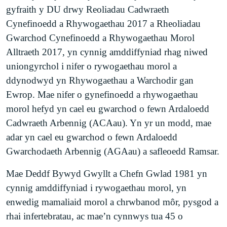
gyfraith y DU drwy Reoliadau Cadwraeth
Cynefinoedd a Rhywogaethau 2017 a Rheoliadau
Gwarchod Cynefinoedd a Rhywogaethau Morol
Alltraeth 2017, yn cynnig amddiffyniad rhag niwed
uniongyrchol i nifer o rywogaethau morol a
ddynodwyd yn Rhywogaethau a Warchodir gan
Ewrop. Mae nifer o gynefinoedd a rhywogaethau
morol hefyd yn cael eu gwarchod o fewn Ardaloedd
Cadwraeth Arbennig (ACAau). Yn yr un modd, mae
adar yn cael eu gwarchod o fewn Ardaloedd
Gwarchodaeth Arbennig (AGAau) a safleoedd Ramsar.
Mae Deddf Bywyd Gwyllt a Chefn Gwlad 1981 yn
cynnig amddiffyniad i rywogaethau morol, yn
enwedig mamaliaid morol a chrwbanod môr, pysgod a
rhai infertebratau, ac mae’n cynnwys tua 45 o