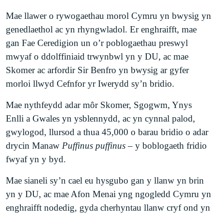
Mae llawer o rywogaethau morol Cymru yn bwysig yn
genedlaethol ac yn rhyngwladol. Er enghraifft, mae
gan Fae Ceredigion un o’r poblogaethau preswyl
mwyaf o ddolffiniaid trwynbwl yn y DU, ac mae
Skomer ac arfordir Sir Benfro yn bwysig ar gyfer
morloi llwyd Cefnfor yr Iwerydd sy’n bridio.
Mae nythfeydd adar môr Skomer, Sgogwm, Ynys
Enlli a Gwales yn ysblennydd, ac yn cynnal palod,
gwylogod, llursod a thua 45,000 o barau bridio o adar
drycin Manaw
Puffinus puffinus
– y boblogaeth fridio
fwyaf yn y byd.
Mae sianeli sy’n cael eu hysgubo gan y llanw yn brin
yn y DU, ac mae Afon Menai yng ngogledd Cymru yn
enghraifft nodedig, gyda cherhyntau llanw cryf ond yn