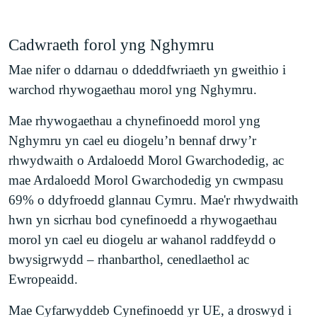
Cadwraeth forol yng Nghymru
Mae nifer o ddarnau o ddeddfwriaeth yn gweithio i
warchod rhywogaethau morol yng Nghymru.
Mae rhywogaethau a chynefinoedd morol yng
Nghymru yn cael eu diogelu’n bennaf drwy’r
rhwydwaith o Ardaloedd Morol Gwarchodedig, ac
mae Ardaloedd Morol Gwarchodedig yn cwmpasu
69% o ddyfroedd glannau Cymru. Mae'r rhwydwaith
hwn yn sicrhau bod cynefinoedd a rhywogaethau
morol yn cael eu diogelu ar wahanol raddfeydd o
bwysigrwydd – rhanbarthol, cenedlaethol ac
Ewropeaidd.
Mae Cyfarwyddeb Cynefinoedd yr UE, a droswyd i