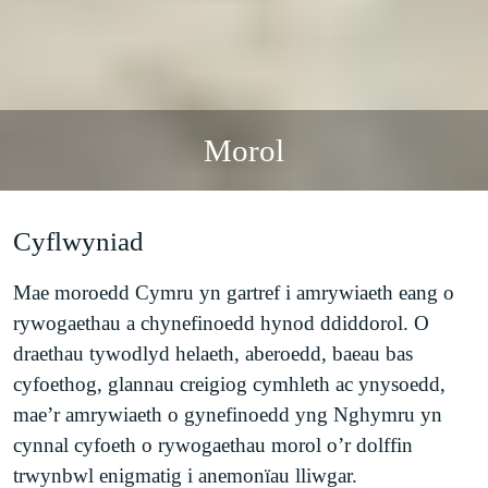
Morol
Cyflwyniad
Mae moroedd Cymru yn gartref i amrywiaeth eang o
rywogaethau a chynefinoedd hynod ddiddorol. O
draethau tywodlyd helaeth, aberoedd, baeau bas
cyfoethog, glannau creigiog cymhleth ac ynysoedd,
mae’r amrywiaeth o gynefinoedd yng Nghymru yn
cynnal cyfoeth o rywogaethau morol o’r dolffin
trwynbwl enigmatig i anemonïau lliwgar.