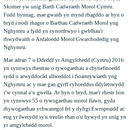
Skomer yw unig Barth Cadwraeth Morol Cymru.
Fodd bynnag, mae gwaith yn mynd rhagddo ar hyn o
bryd i nodi rhagor o Barthau Cadwraeth Morol yng
Nghymru a fydd yn cynorthwyo i gwblhau'r
rhwydwaith o Ardaloedd Morol Gwarchodedig yng
Nghymru.
Mae adran 7 o Ddeddf yr Amgylchedd (Cymru) 2016
yn cynnwys rhestrau o rywogaethau a chynefinoedd
sydd o arwyddocâd allweddol i fioamrywiaeth yng
Nghymru ac y mae gan gyrff cyhoeddus ddyletswydd
i’w cynnal a’u gwella. Ar hyn o bryd, mae'r rhestr hon
yn cynnwys 55 o rywogaethau morol llawn, gyda
rhywogaethau ychwanegol fel y dyfrgi Ewropeaidd ac
eog yr Iwerydd sy'n treulio rhan o'u bywyd yn unig yn
yr amgylchedd morol.