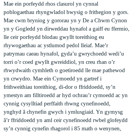
Mae ein porfeydd rhos clasurol yn cynnal
poblogaethau rhyngwladol bwysig o frithegion y gors.
Mae cwm bryniog y gororau yn y De a Chwm Cynon
yn y Gogledd yn dirweddau hynafol a gaiff eu ffermio,
lle ceir porfeydd blodau gwyllt toreithiog eu
rhywogaethau ac ystlumod pedol lleiaf. Mae’r
patrymau caeau hynafol, gyda’u gwrychoedd wedi’u
torri o’r coed gwyllt gwreiddiol, yn creu rhan o’r
rhwydwaith cymhleth o goetiroedd lle mae pathewod
yn crwydro. Mae ein Cymoedd yn gartref i
frithweithiau toreithiog, di-dor o ffriddoedd, sy’n
ymestyn am filltiroedd ar hyd ochrau’r cymoedd ac yn
cynnig cysylltiad perffaith rhwng cynefinoedd,
ynghyd â chynefin gwych i ymlusgiaid. Yn gymysg
â’r ffriddoedd yn aml ceir cynefinoedd rwbel glofeydd
sy’n cynnig cynefin rhagorol i 85 math o wenynen,