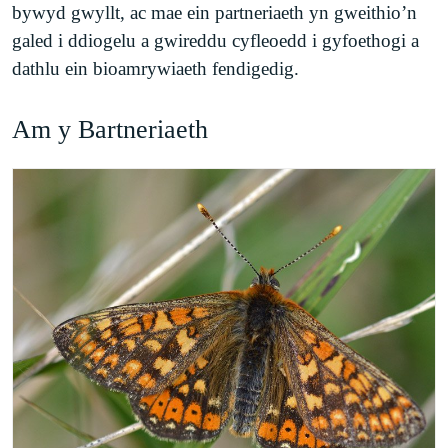
bywyd gwyllt, ac mae ein partneriaeth yn gweithio’n
galed i ddiogelu a gwireddu cyfleoedd i gyfoethogi a
dathlu ein bioamrywiaeth fendigedig.
Am y Bartneriaeth