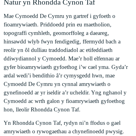
Natur yn Rhondda Cynon Taf
Mae Cymoedd De Cymru yn gartref i gyfoeth o
fioamrywiaeth. Priddoedd prin eu maetholion,
topograffi cymhleth, geomorffoleg a daeareg,
hinsawdd wlyb fwyn fendigedig, ffermydd bach a
reolir yn ôl dulliau traddodiadol ac etifeddiaeth
ddiwydiannol y Cymoedd. Mae’r holl elfennau ar
gyfer bioamrywiaeth gyfoethog i’w cael yma. Gyda’r
ardal wedi’i bendithio â’r cymysgedd hwn, mae
Cymoedd De Cymru yn cynnal amrywiaeth o
gynefinoedd ar yr iseldir a’r ucheldir. Yng nghanol y
Cymoedd ac wrth galon y fioamrywiaeth gyfoethog
hon, lleolir Rhondda Cynon Taf.
Yn Rhondda Cynon Taf, rydyn ni’n ffodus o gael
amrywiaeth o rywogaethau a chynefinoedd pwysig.