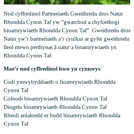
Nod cyffredinol Partneriaeth Gweithredu dros Natur
Rhondda Cynon Taf yw “gwarchod a chyfoethogi
bioamrywiaeth Rhondda Cynon Taf”. Gweithredu dros
Natur yw’r bartneriaeth a’r cynllun ar gyfer gweithredu
lleol mewn perthynas â natur a bioamrywiaeth yn
Rhondda Cynon Taf.
Mae’r nod cyffredinol hwn yn cynnwys
:
Codi ymwybyddiaeth o fioamrywiaeth Rhondda
Cynon Taf
Cofnodi bioamrywiaeth Rhondda Cynon Taf
Diogelu bioamrywiaeth Rhondda Cynon Taf
Rheoli ardaloedd er budd bioamrywiaeth Rhondda
Cynon Taf