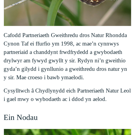
Cafodd Partneriaeth Gweithredu dros Natur Rhondda
Cynon Taf ei ffurfio ym 1998, ac mae’n cynnwys
partneriaid a chanddynt frwdfrydedd a gwybodaeth
drylwyr am fywyd gwyllt y sir. Rydyn ni’n gweithio
gyda’n gilydd i gynllunio a gweithredu dros natur yn
y sir. Mae croeso i bawb ymaelodi.
Cysylltwch â Chydlynydd eich Partneriaeth Natur Leol
i gael mwy o wybodaeth ac i ddod yn aelod.
Ein Nodau