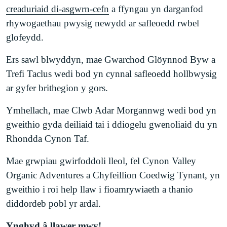
creaduriaid di-asgwrn-cefn
a ffyngau yn darganfod
rhywogaethau pwysig newydd ar safleoedd rwbel
glofeydd.
Ers sawl blwyddyn, mae Gwarchod Glöynnod Byw a
Trefi Taclus wedi bod yn cynnal safleoedd hollbwysig
ar gyfer brithegion y gors.
Ymhellach, mae Clwb Adar Morgannwg wedi bod yn
gweithio gyda deiliaid tai i ddiogelu gwenoliaid du yn
Rhondda Cynon Taf.
Mae grwpiau gwirfoddoli lleol, fel Cynon Valley
Organic Adventures a Chyfeillion Coedwig Tynant, yn
gweithio i roi help llaw i fioamrywiaeth a thanio
diddordeb pobl yr ardal.
Ynghyd â llawer mwy!