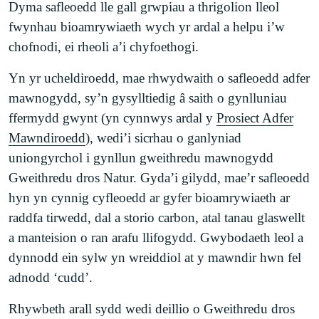
Dyma safleoedd lle gall grwpiau a thrigolion lleol
fwynhau bioamrywiaeth wych yr ardal a helpu i’w
chofnodi, ei rheoli a’i chyfoethogi.
Yn yr ucheldiroedd, mae rhwydwaith o safleoedd adfer
mawnogydd, sy’n gysylltiedig â saith o gynlluniau
ffermydd gwynt (yn cynnwys ardal y
Prosiect Adfer
Mawndiroedd
), wedi’i sicrhau o ganlyniad
uniongyrchol i gynllun gweithredu mawnogydd
Gweithredu dros Natur. Gyda’i gilydd, mae’r safleoedd
hyn yn cynnig cyfleoedd ar gyfer bioamrywiaeth ar
raddfa tirwedd, dal a storio carbon, atal tanau glaswellt
a manteision o ran arafu llifogydd. Gwybodaeth leol a
dynnodd ein sylw yn wreiddiol at y mawndir hwn fel
adnodd ‘cudd’.
Rhywbeth arall sydd wedi deillio o Gweithredu dros