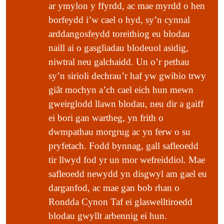
ar ymylon y ffyrdd, ac mae myrdd o hen
Mae tomenni glo yn arbennig o bwysig ar sail eu
borfeydd i’w cael o hyd, sy’n cynnal
cymunedau cennau-rhostiroedd, lle mae
arddangosfeydd toreithiog eu blodau
rhostiroedd yn tyfu ymhlith carpedi o gennau
naill ai o gasgliadau blodeuol asidig,
cladonia gwyn, crawennog. Mae gwaith diweddar
niwtral neu galchaidd. Un o’r pethau
wedi cadarnhau pa mor bwysig yw’r tomenni hyn
sy’n sirioli dechrau’r haf yw gwibio trwy
fel cynefin i greaduriaid di-asgwrn-cefn: mae
giât mochyn a’ch cael eich hun mewn
arolygon ar bum tomen yn Rhondda Cynon Taf
gweirglodd llawn blodau, neu dir a gaiff
wedi cofnodi 85 math gwahanol o wenynen (yn
ei bori gan wartheg, yn frith o
cynnwys rhywogaethau prin). Mae hyn yn cyfateb
dwmpathau morgrug ac yn ferw o su
i hanner y ffawna gwenyn y gwyddys amdani yng
pryfetach. Fodd bynnag, gall safleoedd
Nghymru a thraean o restr y DU. Mae Parc
tir llwyd fod yr un mor wefreiddiol. Mae
Gwledig Cwm Dâr yn cynnig cipolwg ar y cynefin
safleoedd newydd yn disgwyl am gael eu
rhyfeddol hwn.
darganfod, ac mae gan bob rhan o
Mae coedydd derw hynafol yr ucheldir fel
Rondda Cynon Taf ei glaswelltiroedd
Gwarchodfa Natur Leol Glyncornel, lle mae coed
blodau gwyllt arbennig ei hun.
derw Cymreig corachaidd yn cydio’n dynn yn