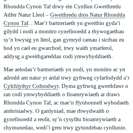
Rhondda Cynon Taf drwy ein Cynllun Gweithredu
Adfer Natur Lleol –
Gweithredu dros Natur Rhondda
Cynon Taf
. . Mae’r bartneriaeth yn gweithio gyda’i
gilydd i nodi a monitro cynefinoedd a rhywogaethau
sy’n bwysig yn lleol, gan gymryd camau i sicrhau eu
bod yn cael eu gwarchod, trwy waith ymarferol,
addysg a gweithgareddau codi ymwybyddiaeth.
Mae aelodau’r bartneriaeth yn nodi, yn monitro ac yn
adrodd am natur yr ardal trwy gyfrwng cyfarfodydd a’r
Cylchlythyr Cofnodwyr
. Dyma gyfrwng gwerthfawr o
ran codi ymwybyddiaeth o fioamrywiaeth ar draws
Rhondda Cynon Taf, ac mae’n ffynhonnell wybodaeth
amhrisiadwy. O ganlyniad, mae rhwydwaith o
gynefinoedd a reolir, sy’n cysylltu bioamrywiaeth a
chymunedau, wedi’i greu trwy gytundebau cynllunio.