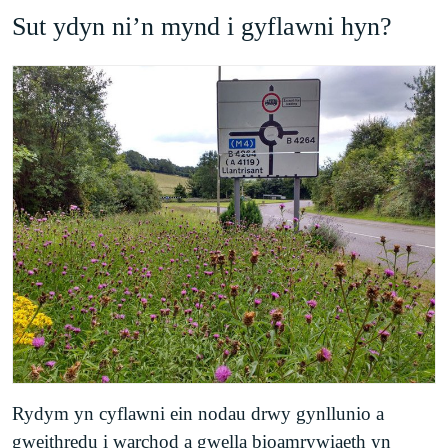
Sut ydyn ni’n mynd i gyflawni hyn?
Rydym yn cyflawni ein nodau drwy gynllunio a
gweithredu i warchod a gwella bioamrywiaeth yn