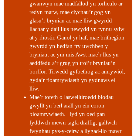
suran yr ŷd; ac ar y calchfaen tyf briallu Mair a
gwanwyn mae madfallod yn torheulo ar
thegeirianau’r wenynen. Ar fore heulog braf o
redyn marw, mae clychau’r gog yn
hydref, dewch draw i chwilio am rywbeth arall
glasu’r bryniau ac mae lliw gwyrdd
sy’n arwydd o fioamrywiaeth doreithiog – sef
llachar y dail llus newydd yn tynnu sylw
lliwiau coch, oren, melyn a phorffor y ffyngau
at y rhostir. Ganol yr haf, mae brithegion
capiau cwyr.
gwyrdd yn hedfan fry uwchben y
bryniau, ac ym mis Awst mae’r llus yn
O unrhyw safle bws ym Mhontypridd, neu’r
aeddfedu a’r grug yn troi’r bryniau’n
Porth, neu Aberdâr neu Aberpennar, edrychwch i
borffor. Tirwedd gyfoethog ac amrywiol,
fyny ar gynefinoedd amrywiol y ffriddoedd ar
gyda’r fioamrywiaeth yn gydnaws ei
ochrau’r cymoedd. Cymysgedd cymhleth o
lliw.
laswelltiroedd asidig, rhostiroedd, rhedyn,
Mae’r toreth o laswelltiroedd blodau
coetiroedd, prysgwydd a thiroedd gwlyb sy’n
gwyllt yn berl arall yn ein coron
ymestyn filltir ar ôl milltir ar hyd ein prif
bioamrywiaeth. Hyd yn oed pan
gymoedd: wedi’u cysylltu gyda’i gilydd ar ffurf
fyddwch mewn tagfa draffig, gallwch
brithwaith cywrain a chyfnewidiol o gynefinoedd.
fwynhau pys-y-ceirw a llygad-llo mawr