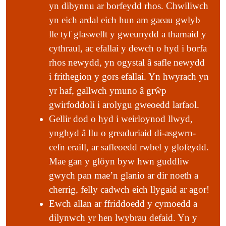
frithegion y gors a brithegion perlog bach. Ewch
yn dibynnu ar borfeydd rhos. Chwiliwch
am y cyfleoedd.
am dro i Gomin Llantrisant yn yr haf i weld â’ch
yn eich ardal eich hun am gaeau gwlyb
Gallwch anfon manylion am fywyd gwyllt rydych
llygaid eich hun.
lle tyf glaswellt y gweunydd a thamaid y
chi wedi’i weld at
Ganolfan Cofnodion
cythraul, ac efallai y dewch o hyd i borfa
Rydyn ni’n lwcus dros ben yn Rhondda Cynon
Bioamrywiaeth De Ddwyrain Cymru
ac at Dîm
rhos newydd, yn ogystal â safle newydd
Taf o gael treftadaeth ysblennydd o laswelltiroedd,
Bioamrywiaeth Cyngor Rhondda Cynon Taf er
i frithegion y gors efallai. Yn hwyrach yn
sy’n rhan lewyrchus o wead ein bioamrywiaeth.
mwyn iddynt gael eu cynnwys yn y
Cylchlythyr
yr haf, gallwch ymuno â grŵp
Mewn porfeydd ac ar ymylon ffyrdd ceir
Cofnodwyr
.
gwirfoddoli i arolygu gweoedd larfaol.
arddangosfeydd blodeuog bendigedig o bys-y-
Gellir dod o hyd i weirloynod llwyd,
Gallwch greu hafan i fywyd gwyllt yn eich gardd
ceirw, y bengaled, llygad-llo mawr, tegeirianau
ynghyd â llu o greaduriaid di-asgwrn-
gefn. Beth am gael cipolwg ar
My Wild Garden
brych, peradyl garw a meillion coch: lle bydd
cefn eraill, ar safleoedd rwbel y glofeydd.
Year
gan Ymddiriedolaeth Natur De a Gorllewin
gleision cyffredin, hen wrachod, ceiliogod rhedyn
Mae gan y glöyn byw hwn guddliw
Cymru, sy’n aelodau o Gweithredu dros Natur, i
a gwenyn di-rif yn gwibio, yn grwnan ac yn suo.
gwych pan mae’n glanio ar dir noeth a
gael awgrymiadau bob mis ynghylch garddio er
Mae glaswelltiroedd sych y llethrau uwch yn fwy
cherrig, felly cadwch eich llygaid ar agor!
budd bywyd gwyllt.
asidig, ond yr un mor hardd gyda briwydd wen,
Ewch allan ar ffriddoedd y cymoedd a
tresgl y moch, y bwrnet mawr, clychau’r gog a
dilynwch yr hen lwybrau defaid. Yn y