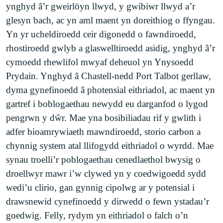
ynghyd â’r gweirlöyn llwyd, y gwibiwr llwyd a’r
glesyn bach, ac yn aml maent yn doreithiog o ffyngau.
Yn yr ucheldiroedd ceir digonedd o fawndiroedd,
rhostiroedd gwlyb a glaswelltiroedd asidig, ynghyd â’r
cymoedd rhewlifol mwyaf deheuol yn Ynysoedd
Prydain. Ynghyd â Chastell-nedd Port Talbot gerllaw,
dyma gynefinoedd â photensial eithriadol, ac maent yn
gartref i boblogaethau newydd eu darganfod o lygod
pengrwn y dŵr. Mae yna bosibiliadau rif y gwlith i
adfer bioamrywiaeth mawndiroedd, storio carbon a
chynnig system atal llifogydd eithriadol o wyrdd. Mae
synau troelli’r poblogaethau cenedlaethol bwysig o
droellwyr mawr i’w clywed yn y coedwigoedd sydd
wedi’u clirio, gan gynnig cipolwg ar y potensial i
drawsnewid cynefinoedd y dirwedd o fewn ystadau’r
goedwig. Felly, rydym yn eithriadol o falch o’n