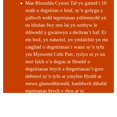
Mae Rhondda Cynon Taf yn gartref i 10
ochrau’r cymoedd, wedi’u carpedu â phlanhigion
math o degeirian o leiaf, sy’n golygu y
y llawr, yn cynnwys llus, grug, rhedyn, mwsoglau
gallwch weld tegeirianau ysblennydd yn
a slabiau noeth o dywodfaen Pennant, gyda’u
eu blodau fwy neu lai yn unrhyw le
planau haenu’n doreithiog o gennau. Mae’r
ddiwedd y gwanwyn a dechrau’r haf. Er
coedydd hyn, a gaiff eu pori gan ddefaid, yn
ein bod, yn naturiol, yn ymfalchïo yn ein
gartref i adar cerdd sy’n nodweddiadol o
casgliad o degeirianau’r waun sy’n tyfu
goetiroedd Cymru: tingochion, telorion y coed a
ym Mynwent Cefn Parc, rydyn ni yr un
chorhedyddion y coed.
mor falch o’n degau ar filoedd o
degeirianau brych a thegeirianau’r-gors
Yng ngwaelodion y cymoedd, mae Llwybr Taf yn
deheuol sy’n tyfu ar ymylon ffyrdd ac
ymdroelli trwy lecynnau o goetiroedd collddail
mewn glaswelltiroedd, harddwch dihafal
cymysg sy’n cynnal derw, ynn, masarn a llwyfenni
tegeirianau brych y rhos ar yr
llydanddail, gyda gwern a helyg ar dir gwlypach.
ucheldiroedd ac mewn porfeydd rhos, a
Yn y gwrychoedd cyll, derw, ynn, drain gwynion,
lliw gwyrdd gwan caineirianau’r
helyg crynddail, drain duon, rhosynnau, cwyros,
coetiroedd, yn ogystal â nodweddion