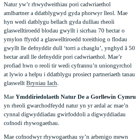
Natur yw’r rhwydweithiau pori cadwriaethol
amlbartner a ddatblygwyd gyda phorwyr lleol. Mae
hyn wedi datblygu bellach gyda dulliau rheoli
glaswelltiroedd blodau gwyllt i sicrhau 70 hectar o
ymylon ffyrdd a glaswelltiroedd toreithiog o flodau
gwyllt lle defnyddir dull ‘torri a chasglu’, ynghyd â 50
hectar arall lle defnyddir pori cadwriaethol. Mae’r
profiad hwn o reoli tir wedi cyfrannu’n uniongyrchol
at lywio a helpu i ddatblygu prosiect partneriaeth tanau
glaswellt
Bryniau Iach
.
Mae
Ymddiriedolaeth Natur De a Gorllewin Cymru
yn rheoli gwarchodfeydd natur yn yr ardal ac mae’n
cynnal digwyddiadau gwirfoddoli a digwyddiadau
cofnodi rhywogaethau.
Mae cofnodwyr rhywogaethau sy’n arbenigo mewn