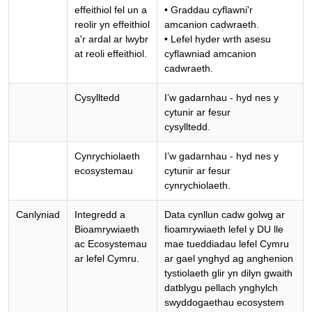
effeithiol fel un a
• Graddau cyflawni'r
reolir yn effeithiol
amcanion cadwraeth.
a'r ardal ar lwybr
• Lefel hyder wrth asesu
at reoli effeithiol.
cyflawniad amcanion
cadwraeth.
Cysylltedd
I’w gadarnhau - hyd nes y
cytunir ar fesur
cysylltedd.
Cynrychiolaeth
I’w gadarnhau - hyd nes y
ecosystemau
cytunir ar fesur
cynrychiolaeth.
Canlyniad
Integredd a
Data cynllun cadw golwg ar
Bioamrywiaeth
fioamrywiaeth lefel y DU lle
ac Ecosystemau
mae tueddiadau lefel Cymru
ar lefel Cymru.
ar gael ynghyd ag anghenion
tystiolaeth glir yn dilyn gwaith
datblygu pellach ynghylch
swyddogaethau ecosystem