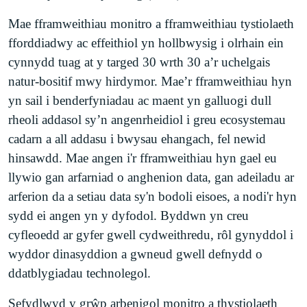
Mae fframweithiau monitro a fframweithiau tystiolaeth
fforddiadwy ac effeithiol yn hollbwysig i olrhain ein
cynnydd tuag at y targed 30 wrth 30 a’r uchelgais
natur-bositif mwy hirdymor. Mae’r fframweithiau hyn
yn sail i benderfyniadau ac maent yn galluogi dull
rheoli addasol sy’n angenrheidiol i greu ecosystemau
cadarn a all addasu i bwysau ehangach, fel newid
hinsawdd. Mae angen i'r fframweithiau hyn gael eu
llywio gan arfarniad o anghenion data, gan adeiladu ar
arferion da a setiau data sy'n bodoli eisoes, a nodi'r hyn
sydd ei angen yn y dyfodol. Byddwn yn creu
cyfleoedd ar gyfer gwell cydweithredu, rôl gynyddol i
wyddor dinasyddion a gwneud gwell defnydd o
ddatblygiadau technolegol.
Sefydlwyd y grŵp arbenigol monitro a thystiolaeth