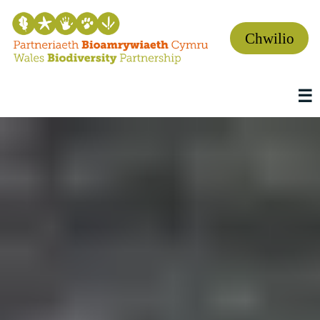
Chwilio
☰