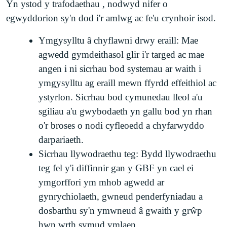
Yn ystod y trafodaethau , nodwyd nifer o
egwyddorion sy'n dod i'r amlwg ac fe'u crynhoir isod.
Ymgysylltu â chyflawni drwy eraill: Mae
agwedd gymdeithasol glir i'r targed ac mae
angen i ni sicrhau bod systemau ar waith i
ymgysylltu ag eraill mewn ffyrdd effeithiol ac
ystyrlon. Sicrhau bod cymunedau lleol a'u
sgiliau a'u gwybodaeth yn gallu bod yn rhan
o'r broses o nodi cyfleoedd a chyfarwyddo
darpariaeth.
Sicrhau llywodraethu teg: Bydd llywodraethu
teg fel y'i diffinnir gan y GBF yn cael ei
ymgorffori ym mhob agwedd ar
gynrychiolaeth, gwneud penderfyniadau a
dosbarthu sy'n ymwneud â gwaith y grŵp
hwn wrth symud ymlaen.