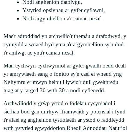
Nodi anghenion datblygu,
Ystyried opsiynau ar gyfer cyflawni,
Nodi argymhellion a'r camau nesaf.
Mae'r adroddiad yn archwilio'r themâu a drafodwyd, y
cynnydd a wnaed hyd yma a'r argymhellion sy'n dod
i'r amlwg, ac yna'r camau nesaf.
Man cychwyn cychwynnol ar gyfer gwaith oedd deall
yr amrywiaeth eang o fonitro sy'n cael ei wneud yng
Nghymru er mwyn helpu i lywio'r dull gweithredu
tuag at y targed 30 wrth 30 a nodi cyfleoedd.
Archwiliodd y grŵp ystod o fodelau cysyniadol i
sicrhau bod gan unrhyw fframwaith y potensial i fynd
i'r afael ag anghenion tystiolaeth ar ystod o raddfeydd
wrth ystyried egwyddorion Rheoli Adnoddau Naturiol