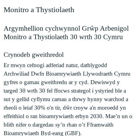
Monitro a Thystiolaeth
Argymhellion cychwynnol Grŵp Arbenigol
Monitro a Thystiolaeth 30 wrth 30 Cymru
Crynodeb gweithredol
Er mwyn cefnogi adferiad natur, datblygodd
Archwiliad Dwfn Bioamrywiaeth Llywodraeth Cymru
gyfres o gamau gweithredu ar y cyd. Dewiswyd y
targed 30 wrth 30 fel ffocws strategol i ystyried ble a
sut y gellid cyflymu camau a thrwy hynny warchod a
rheoli o leiaf 30% o'n tir, dŵr croyw a'n moroedd yn
effeithiol o ran bioamrywiaeth erbyn 2030. Mae’n un o
blith nifer o dargedau sy’n rhan o’r Fframwaith
Bioamrywiaeth Byd-eang (GBF).