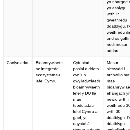
yn nharged t
yn esblygu
wrth i'r
gweithredu
ddatblygu. I
weithredu d
ond os gellir
nodi mesur
addas.
Canlyniadau
Bioamrywiaeth
Cyfuniad
Mesur
ac integredd
posibl o ddata
sicrwydd i
ecosystemau
cynllun
archwilio sut
lefel Cymru
gwyliadwriaeth
mae
bioamrywiaeth
bioamrywiae
lefel y DU lle
ehangach y
mae
newid wrth i
tueddiadau
weithredu 3
lefel Cymru ar
wrth 30
gael, yn
ddatblygu. I
ogystal â
ddatblygu
rhagor o ddata
ymhellach y