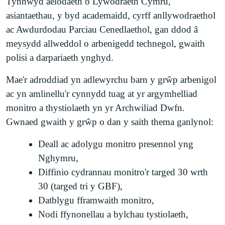
Tynnwyd aelodaeth o Lywodraeth Cymru,
asiantaethau, y byd academaidd, cyrff anllywodraethol
ac Awdurdodau Parciau Cenedlaethol, gan ddod â
meysydd allweddol o arbenigedd technegol, gwaith
polisi a darpariaeth ynghyd.
Mae'r adroddiad yn adlewyrchu barn y grŵp arbenigol
ac yn amlinellu'r cynnydd tuag at yr argymhelliad
monitro a thystiolaeth yn yr Archwiliad Dwfn.
Gwnaed gwaith y grŵp o dan y saith thema ganlynol:
Deall ac adolygu monitro presennol yng
Nghymru,
Diffinio cydrannau monitro'r targed 30 wrth
30 (targed tri y GBF),
Datblygu fframwaith monitro,
Nodi ffynonellau a bylchau tystiolaeth,