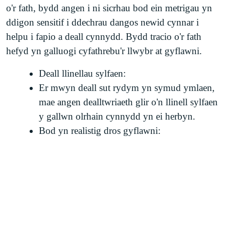
o'r fath, bydd angen i ni sicrhau bod ein metrigau yn
ddigon sensitif i ddechrau dangos newid cynnar i
helpu i fapio a deall cynnydd. Bydd tracio o'r fath
hefyd yn galluogi cyfathrebu'r llwybr at gyflawni.
Deall llinellau sylfaen:
Er mwyn deall sut rydym yn symud ymlaen,
mae angen dealltwriaeth glir o'n llinell sylfaen
y gallwn olrhain cynnydd yn ei herbyn.
Bod yn realistig dros gyflawni:
Mae cydnabyddiaeth ar y cyd bod angen i gyflawni
fod o fewn cyfyngiadau cyllidol tynn ynghyd â'r
cyfyngiadau amser ymarferol sy'n gysylltiedig â'r
gwaith. Fodd bynnag, mae cyflenwi yn golygu costau
a bydd angen adnoddau priodol.