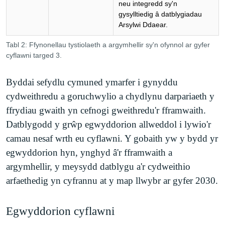
neu integredd sy'n
gysylltiedig â datblygiadau
Arsylwi Ddaear.
Tabl 2: Ffynonellau tystiolaeth a argymhellir sy'n ofynnol ar gyfer
cyflawni targed 3.
Byddai sefydlu cymuned ymarfer i gynyddu
cydweithredu a goruchwylio a chydlynu darpariaeth y
ffrydiau gwaith yn cefnogi gweithredu'r fframwaith.
Datblygodd y grŵp egwyddorion allweddol i lywio'r
camau nesaf wrth eu cyflawni. Y gobaith yw y bydd yr
egwyddorion hyn, ynghyd â'r fframwaith a
argymhellir, y meysydd datblygu a'r cydweithio
arfaethedig yn cyfrannu at y map llwybr ar gyfer 2030.
Egwyddorion cyflawni