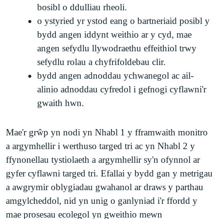
bosibl o ddulliau rheoli.
o ystyried yr ystod eang o bartneriaid posibl y
bydd angen iddynt weithio ar y cyd, mae
angen sefydlu llywodraethu effeithiol trwy
sefydlu rolau a chyfrifoldebau clir.
bydd angen adnoddau ychwanegol ac ail-
alinio adnoddau cyfredol i gefnogi cyflawni'r
gwaith hwn.
Mae'r grŵp yn nodi yn Nhabl 1 y fframwaith monitro
a argymhellir i werthuso targed tri ac yn Nhabl 2 y
ffynonellau tystiolaeth a argymhellir sy'n ofynnol ar
gyfer cyflawni targed tri. Efallai y bydd gan y metrigau
a awgrymir oblygiadau gwahanol ar draws y parthau
amgylcheddol, nid yn unig o ganlyniad i'r ffordd y
mae prosesau ecolegol yn gweithio mewn