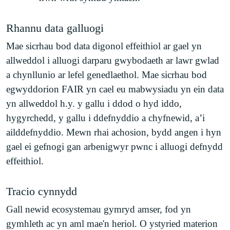
Rhannu data galluogi
Mae sicrhau bod data digonol effeithiol ar gael yn
allweddol i alluogi darparu gwybodaeth ar lawr gwlad
a chynllunio ar lefel genedlaethol. Mae sicrhau bod
egwyddorion FAIR yn cael eu mabwysiadu yn ein data
yn allweddol h.y. y gallu i ddod o hyd iddo,
hygyrchedd, y gallu i ddefnyddio a chyfnewid, a’i
ailddefnyddio. Mewn rhai achosion, bydd angen i hyn
gael ei gefnogi gan arbenigwyr pwnc i alluogi defnydd
effeithiol.
Tracio cynnydd
Gall newid ecosystemau gymryd amser, fod yn
gymhleth ac yn aml mae'n heriol. O ystyried materion