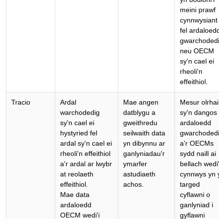
meini prawf
cynnwysiant
fel ardaloed
gwarchoded
neu OECM
sy'n cael ei
rheoli'n
effeithiol.
Tracio
Ardal
Mae angen
Mesur olrha
warchodedig
datblygu a
sy'n dangos 
sy'n cael ei
gweithredu
ardaloedd
hystyried fel
seilwaith data
gwarchoded
ardal sy'n cael ei
yn dibynnu ar
a'r OECMs
rheoli'n effeithiol
ganlyniadau'r
sydd naill ai
a'r ardal ar lwybr
ymarfer
bellach wedi
at reolaeth
astudiaeth
cynnwys yn 
effeithiol.
achos.
targed
Mae data
cyflawni o
ardaloedd
ganlyniad i
OECM wedi'i
gyflawni