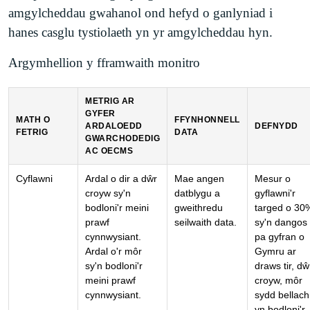
amgylcheddau gwahanol ond hefyd o ganlyniad i
hanes casglu tystiolaeth yn yr amgylcheddau hyn.
Argymhellion y fframwaith monitro
METRIG AR
GYFER
MATH O
FFYNHONNELL
ARDALOEDD
DEFNYDD
FETRIG
DATA
GWARCHODEDIG
AC OECMS
Cyflawni
Ardal o dir a dŵr
Mae angen
Mesur o
croyw sy'n
datblygu a
gyflawni'r
bodloni'r meini
gweithredu
targed o 30
prawf
seilwaith data.
sy'n dangos
cynnwysiant.
pa gyfran o
Ardal o'r môr
Gymru ar
sy'n bodloni'r
draws tir, dŵ
meini prawf
croyw, môr
cynnwysiant.
sydd bellach
yn bodloni'r