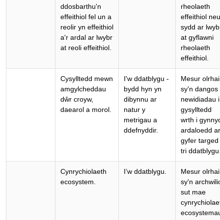
ddosbarthu'n
rheolaeth
effeithiol fel un a
effeithiol ne
reolir yn effeithiol
sydd ar lwyb
a'r ardal ar lwybr
at gyflawni
at reoli effeithiol.
rheolaeth
effeithiol.
Cysylltedd mewn
I'w ddatblygu -
Mesur olrha
amgylcheddau
bydd hyn yn
sy'n dangos
dŵr croyw,
dibynnu ar
newidiadau i
daearol a morol.
natur y
gysylltedd
metrigau a
wrth i gynny
ddefnyddir.
ardaloedd a
gyfer targed
tri ddatblygu
Cynrychiolaeth
I’w ddatblygu.
Mesur olrha
ecosystem.
sy'n archwili
sut mae
cynrychiolae
ecosystema