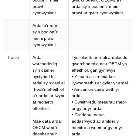
bodloni'r meini
gwarchodedig, OECM) a'i
prawf
ardal sy'n bodloni'r meini
cynnwysiant.
prawf ar gyfer cynnwysiant.
Ardal o'r môr
sy'n bodloni'r
meini prawf
cynnwysiant.
Tracio
Ardal
Tystiolaeth ar reoli ardaloedd
warchodedig
gwarchodedig neu OECM yn
sy'n cael ei
effeithiol, gan gynnwys:
hystyried fel
• Y math a'r trefniadau
ardal sy'n cael ei
llywodraethu ar gyfer yr ardal.
rheoli'n effeithiol
• Amcanion cadwraeth yr
a'r ardal ar lwybr
ardal.
at reolaeth
• Gweithredu mesurau rheoli
effeithiol.
ar gyfer yr ardal.
• Graddau, natur,
Mae data ardal
addasrwydd ac amlder y
OECM wedi'i
monitro a wneir ar gyfer yr
ddosbarthu'n
ardal.