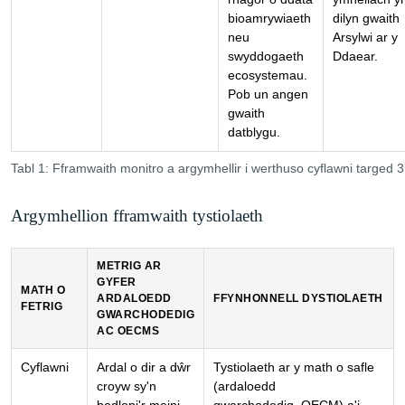
bioamrywiaeth
dilyn gwaith
neu
Arsylwi ar y
swyddogaeth
Ddaear.
ecosystemau.
Pob un angen
gwaith
datblygu.
Tabl 1: Fframwaith monitro a argymhellir i werthuso cyflawni targed 3
Argymhellion fframwaith tystiolaeth
METRIG AR
GYFER
MATH O
ARDALOEDD
FFYNHONNELL DYSTIOLAETH
FETRIG
GWARCHODEDIG
AC OECMS
Cyflawni
Ardal o dir a dŵr
Tystiolaeth ar y math o safle
croyw sy'n
(ardaloedd