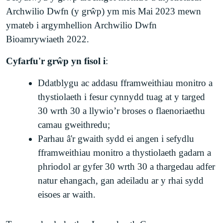
Archwilio Dwfn (y grŵp) ym mis Mai 2023 mewn
ymateb i argymhellion Archwilio Dwfn
Bioamrywiaeth 2022.
Cyfarfu'r grŵp yn fisol i
:
Ddatblygu ac addasu fframweithiau monitro a
thystiolaeth i fesur cynnydd tuag at y targed
30 wrth 30 a llywio’r broses o flaenoriaethu
camau gweithredu;
Parhau â'r gwaith sydd ei angen i sefydlu
fframweithiau monitro a thystiolaeth gadarn a
phriodol ar gyfer 30 wrth 30 a thargedau adfer
natur ehangach, gan adeiladu ar y rhai sydd
eisoes ar waith.