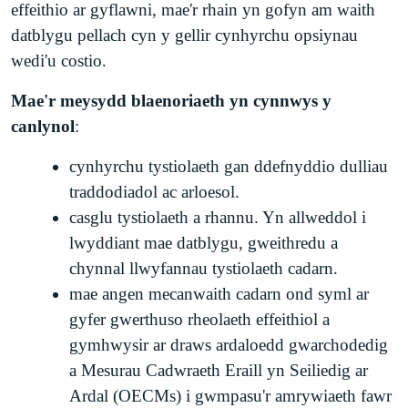
effeithio ar gyflawni, mae'r rhain yn gofyn am waith
datblygu pellach cyn y gellir cynhyrchu opsiynau
wedi'u costio.
Mae'r meysydd blaenoriaeth yn cynnwys y
canlynol
:
cynhyrchu tystiolaeth gan ddefnyddio dulliau
traddodiadol ac arloesol.
casglu tystiolaeth a rhannu. Yn allweddol i
lwyddiant mae datblygu, gweithredu a
chynnal llwyfannau tystiolaeth cadarn.
mae angen mecanwaith cadarn ond syml ar
gyfer gwerthuso rheolaeth effeithiol a
gymhwysir ar draws ardaloedd gwarchodedig
a Mesurau Cadwraeth Eraill yn Seiliedig ar
Ardal (OECMs) i gwmpasu'r amrywiaeth fawr