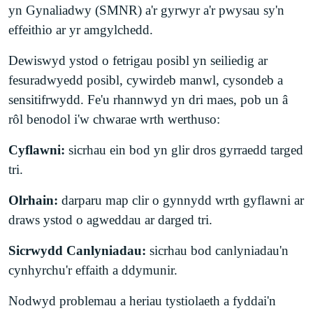
yn Gynaliadwy (SMNR) a'r gyrwyr a'r pwysau sy'n
effeithio ar yr amgylchedd.
Dewiswyd ystod o fetrigau posibl yn seiliedig ar
fesuradwyedd posibl, cywirdeb manwl, cysondeb a
sensitifrwydd. Fe'u rhannwyd yn dri maes, pob un â
rôl benodol i'w chwarae wrth werthuso:
Cyflawni:
sicrhau ein bod yn glir dros gyrraedd targed
tri.
Olrhain:
darparu map clir o gynnydd wrth gyflawni ar
draws ystod o agweddau ar darged tri.
Sicrwydd Canlyniadau:
sicrhau bod canlyniadau'n
cynhyrchu'r effaith a ddymunir.
Nodwyd problemau a heriau tystiolaeth a fyddai'n